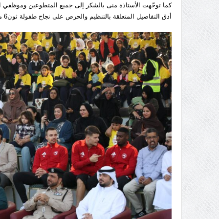
كما توجّهت الأستاذة منى بالشكر إلى جميع المتطوعين وموظفي ال
أدق التفاصيل المتعلقة بالتنظيم والحرص على نجاح طفولة ثون6 متمنية لهم دوام التوفيق والتقدم.