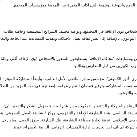
 الدمج والتوعية، وتنمية الشراكات المثمرة بين المدينة ومؤسسات المجتمع.
لأشخاص ذوي الإعاقة في المجتمع، وتوعية مختلف الشرائح المجتمعية وخاصة طلاب
وعوي، بالإضافة إلى نشر ثقافة تقبل الاختلاف وتقديم المساندة عند الحاجة والتعا
مشاركة الطلاب وضيوف “طفولة ثون6” في تمارين ومسابقات “محاكاة الإعاقة” يستطيعون الشعور بالأشخاص ذوي الإعاقة أكثر، وبالت
اوب الكبيرين من قبل المدارس وطلابها.
ي “أنور الكموني”، مؤسس مبادرة مانحي الأمل العالمية، وأيضاً المشاركة المؤثرة لع
اهمت المشاركة، وتوفير قمصان النجوم مُوقّعة بإمضائهم في حث المزيد من الطل
ة والتوعوية.
لرعاة والشركاء والداعمين، توجّهت مدير عام المدينة بجزيل الشكر والتقدير إلى:
رقة الرياضي، هيئة الشارقة للإذاعة والتلفزيون، مركز الشارقة للعمل التطوعي، هي
نك دبي الإسلامي، غرفة تجارة وصناعة الشارقة، بنك الشارقة، سوق الجبيل، مياه زلال،
 شركة اي اف اس لخدمات إدارة المنشآت، الروابي، الرابية الخضراء، خبزة.