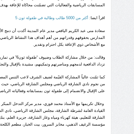
المسابقات الرياضية والفعاليات التي تضمّنت محاكاة للإعاقة بهدف
اقرأ ايضا:
أكثر من 5000 طالب وطالبة في طفولة ثون 5
سعادة منى عبد الكريم اليافعي مدير عام المدينة أكدت أن دمج ا
المدارس بحقوقهم وقدراتهم من أهم أهداف هذا النشاط الرياضي الت
مع الأشخاص ذوي الإعاقة بكل احترام وتقدير.
وقالت: من خلال 
تزداد الدافعية لدمجهم ومناصرتهم وتمكينهم، مشيدة بالإقبال والتج
كما ثمّنت عالياً المشاركة القيّمة لضيف الشرف لاعب التنس المصر
من نجوم نادي الشارقة الرياضي ومجلس الشارقة الرياضي، حيث س
على الإقبال والانضمام إلى طفولة ثون بمسابقاته وفعالياته الرياضي
وخلال تكريمها مع الأستاذ محمد فوزي، مدير مركز التدخل المبكر ل
القيادة العامة لشرطة الشارقة، مجلس الشارقة الرياضي، نادي الشا
الشارقة للتعليم، هيئة كهرباء ومياه وغاز الشارقة، جزيرة العلم، ب
مؤسسة الرغيف الذهبي، مخابز السرور، بيت الخباز، مطعم الكلحة،