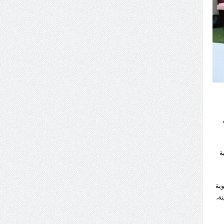
ي
ة
وية
ة،