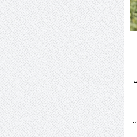
هم
اب