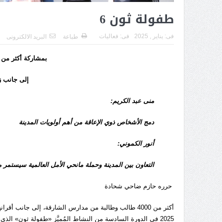
طفولة ثون 6
فى:
يناير , 2025
فى:
فعاليات
طباعة
البريد الالكترونى
بمشاركة أكثر من 4000 طالب وطالبة من مدارس الشارق
إلى جانب ز
منى عبد الكريم:
دمج الأشخاص ذوي الإعاقة من أهم أولويات المدينة
أنور الكموني:
التعاون بين المدينة وحملة مانحي الأمل العالمية سيستمر مس
حرره حازم ضاحي شحادة
أكثر من 4000 طالب وطالبة من مدارس الشارقة، إلى جانب أقرانهم من طلاب
2025 في الدورة السادسة من النشاط المُميَّز «طفولة ثون» الذي