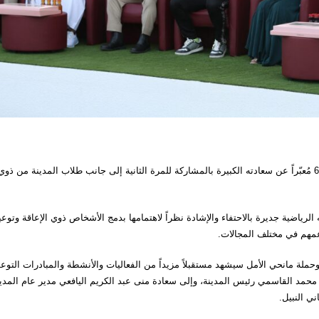
من جانبه، أشاد البطل “أنور الكموني” بالتنظيم الرائع لطفولة ثون6 مُعبّراً عن سعادته الكبيرة بالمشاركة للمرة الثانية إلى جانب طلاب المدينة من ذو
الرياضية جديرة بالاحتفاء والإشادة نظراً لاهتمامها بدمج الأشخاص ذوي الإعاقة وتوعي
دعمهم في مختلف المجالات.
وحملة مانحي الأمل سيشهد مستقبلاً مزيداً من الفعاليات والأنشطة والمبادرات التوع
 محمد القاسمي رئيس المدينة، وإلى سعادة منى عبد الكريم اليافعي مدير عام المدين
ي النبيل.