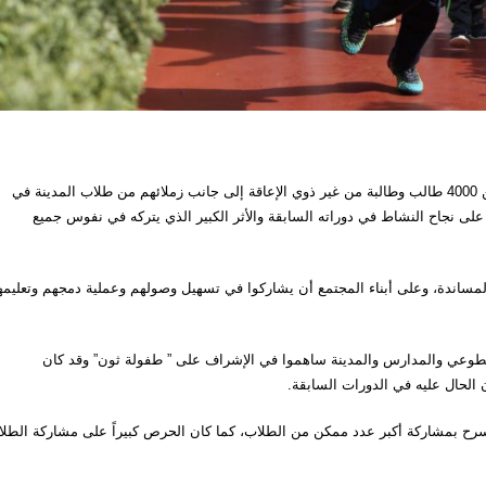
الأستاذ محمد فوزي مدير مركز التدخل المبكر أكد مشاركة أكثر من 4000 طالب وطالبة من غير ذوي الإعاقة إلى جانب زملائهم من طلاب المدينة في
ى نجاح النشاط في دوراته السابقة والأثر الكبير الذي يتركه في نفوس جميع
المساندة، وعلى أبناء المجتمع أن يشاركوا في تسهيل وصولهم وعملية دمجهم وتعليم
لشارقة للعمل التطوعي والمدارس والمدينة ساهموا في الإشراف على ” طفولة ثون” وقد كان
ن الحال عليه في الدورات السابقة.
رح بمشاركة أكبر عدد ممكن من الطلاب، كما كان الحرص كبيراً على مشاركة الطل