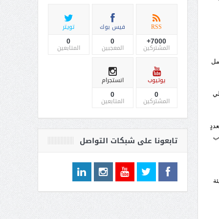
RSS
فيس بوك
تويتر
0
0
7000+
المشتركين
المعجبين
المتابعين
مل
يوتيوب
انستجرام
الي
0
0
المشتركين
المتابعين
ددٍ
اب
تابعونا على شبكات التواصل
ئة