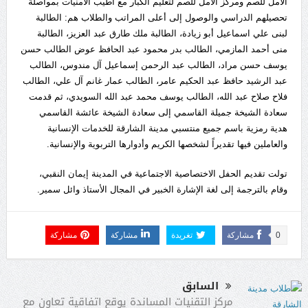
الأمل للصم ومركز الأمل للصم لتعليم الكبار مع أطيب الأمنيات بمواصلة
تحصيلهم الدراسي والوصول إلى أعلى المراتب والطلاب هم: الطالبة
لبنى علي اسماعيل أبو زيادة، الطالبة ملك طارق عبد العزيز، الطالبة
منى أحمد المازمي، الطالب بدر محمود عبد الحافظ عوض الطالب حسن
يوسف حسن مراد، الطالب عبد الرحمن إسماعيل آل مندوس، الطالب
عبد الرشيد حافظ عبد الحكيم عامر، الطالب عمار غانم آل علي، الطالب
فلاح صلاح عبد الله، الطالب يوسف محمد عبد الله السويدي، ثم قدمت
سعادة الشيخة جميلة القاسمي إلى سعادة الشيخة عائشة القاسمي
هدية رمزية باسم جميع منتسبي مدينة الشارقة للخدمات الإنسانية
والعاملين فيها تقديراً لشخصها الكريم وأدوارها التربوية والإنسانية.
تولت تقديم الحفل الاختصاصية الاجتماعية في المدينة إيمان النقبي،
وقام بالترجمة إلى لغة الإشارة الخبير في المجال الأستاذ وائل سمير.
0
مشاركة
تغريدة
مشاركة
مشاركة
السابق
مركز التقنيات المساندة يوقع اتفاقية تعاون مع