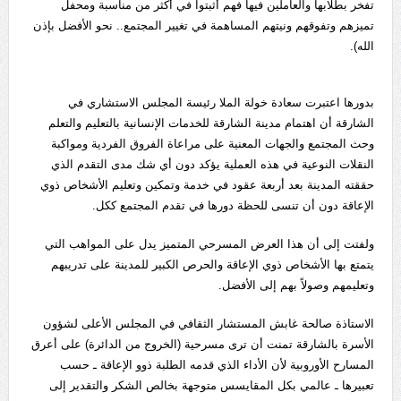
تفخر بطلابها والعاملين فيها فهم أثبتوا في أكثر من مناسبة ومحفل
تميزهم وتفوقهم ونيتهم المساهمة في تغيير المجتمع.. نحو الأفضل بإذن
الله).
بدورها اعتبرت سعادة خولة الملا رئيسة المجلس الاستشاري في
الشارقة أن اهتمام مدينة الشارقة للخدمات الإنسانية بالتعليم والتعلم
وحث المجتمع والجهات المعنية على مراعاة الفروق الفردية ومواكبة
النقلات النوعية في هذه العملية يؤكد دون أي شك مدى التقدم الذي
حققته المدينة بعد أربعة عقود في خدمة وتمكين وتعليم الأشخاص ذوي
الإعاقة دون أن تنسى للحظة دورها في تقدم المجتمع ككل.
ولفتت إلى أن هذا العرض المسرحي المتميز يدل على المواهب التي
يتمتع بها الأشخاص ذوي الإعاقة والحرص الكبير للمدينة على تدريبهم
وتعليمهم وصولاً بهم إلى الأفضل.
الاستاذة صالحة غابش المستشار الثقافي في المجلس الأعلى لشؤون
الأسرة بالشارقة تمنت أن ترى مسرحية (الخروج من الدائرة) على أعرق
المسارح الأوروبية لأن الأداء الذي قدمه الطلبة ذوو الإعاقة ـ حسب
تعبيرها ـ عالمي بكل المقايسس متوجهة بخالص الشكر والتقدير إلى