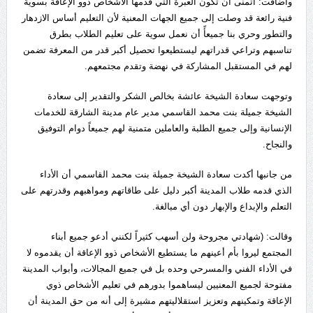
وأضافت: أتمنى أن تكون العبرة التي قدمها الأشخاص ذوو الإعاقة بسوية
فنية رائعة قد وصلت إلى جميع الجهات المعنية لأن التعليم أساس الازدهار
والتطور وحري بنا جميعأً أن نعمل سوية على تعليم الطلاب بطرق
تناسبهم وتراعي قدراتهم ليستطيعوا تحصيل أكبر قدر من المعرفة تضمن
لهم في المستقبل المشاركة في نهضة وتقدم مجتمعهم.
وتوجهت سعادة الشيخة عائشة بخالص الشكر والتقدير إلى سعادة
الشيخة جميلة بنت محمد القاسمي مدير عام مدينة الشارقة للخدمات
الإنسانية وإلى جميع الطلبة والعاملين متمنية لهم جميعاً دوام التوفيق
والنجاح.
من جانبها أكدت سعادة الشيخة جميلة بنت محمد القاسمي أن الأداء
الذي قدمه طلاب المدينة أكبر دليل على طاقاتهم ومواهبهم وقدرتهم على
التعلم والإبداع والإبهار دون أي مبالغة.
وقالت: (شهادتي مجروحة ولن أسهب كثيراً لكنني أدعو جميع أبناء
المجتمع ليروا بأم أعينهم ما يستطيع الأشخاص ذوو الإعاقة أن يقدموه لا
في الأداء الفني والمسرحي وحده بل في جميع المجالات، وأبواب المدينة
مفتوحة لجميع المعنيين ليساهموا بدورهم في تعليم الأشخاص ذوي
الإعاقة وتمكينهم وتعزيز استقلاليتهم مشيرة إلى أنه من حق المدينة أن