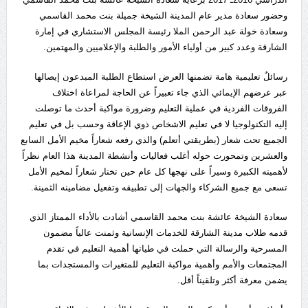
وحضور سعادة مدير عام المدينة الشيخة جميلة بنت محمد القاسمي
وسعادة خولة عبد الرحمن الملا رئيسة المجلس الاستشاري في إمارة
الشارقة وعدد كبير من أولياء الأمور والطلبة والإعلاميين والمهتمين.
رسائلٌ تعليمية هامة تضمنها العرض استطاع الطلبة المبدعون إيصالها
عبر عرضهم الإيمائي الذي جاء تعبيراً عن الحاجة لمراعاة اختلاف
الفروقات الفردية في عملية التعليم وضرورة مواكبة أحدث ما توصلت
إليه التكنولوجيا لا في تعليم الاشخاص ذوي الإعاقة وحسب بل في تعليم
الجميع تحت شعار (بطريقتي أتعلم) والذي رفعه شعاراً مخيم الأمل السابع
والعشرين وتمحورت حوله أغلب فعاليات وأنشطة المدينة هذا العام نظراً
لأهميته الكبيرة وسيراً على نهجها كل عام حين تختار شعاراً لمخيم الأمل
تسعى مع جميع الشركاء والجهات إلى تطبيقه وتفعيل مضامينه الثمينة.
سعادة الشيخة عائشة بنت محمد القاسمي أشادت بالأداء الممتاز الذي
قدمه طلاب مدينة الشارقة للخدمات الإنسانية وثمنت عالياً مضمون
المسرحية والرسالة التي حملت في طياتها أهمية التعليم في تقدم
المجتمعات والأمم وأهمية مواكبة التعليم للمتغيرات والمستجدات بما
يضمن معرفة أكثر وتلقيناً أقل.