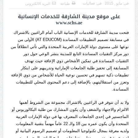
فى:
مايو , 2015
فى:
فعاليات
طباعة
البريد الالكترونى
على موقع مدينة الشارقة للخدمات الإنسانية
www.schs.ae
فتحت مدينة الشارقة للخدمات الإنسانية الباب أمام الراغبين بالاشتراك
في مسابقة تصميم التطبيقات المساندة (AT EDUCOM) الأولى من
نوعها على مستوى دولة الإمارات العربية المتحدة والتي تأتي انطلاقاً من
دور مركز التقنيات المساندة التابع للمدينة بنشر الوعي حول دور
التقنيات المساندة في تمكين الأشخاص ذوي الإعاقة حيث تهدف
المسابقة إلى تحفيز طلبة الجامعات الإماراتية وتدريبهم على ابتكار
تطبيقات ذكية تسهم في تحسين نوعية الحياة للأشخاص من ذوي الإعاقة
وتعزز من استقلاليتهم، بالإضافة إلى دعم المحتوى المحلي للتطبيقات
المساندة.
ولا بد أن تتوفر في الراغبين بالاشتراك مجموعة من الشروط أهمها
الالتزام والاجتهاد والشغف وأن يكون المشارك من طلبة البكالوريوس أو
الماجستير في إحدى الجامعات المعترف بها في دولة الإمارات العربية
المتحدة وأن يكون عمره بين 18 والـ 22 عاماً مهتماً بتقنية المعلومات
ولديه معرفة بمجال تكنولوجيا المعلومات أو تصميم الرسوم البيانية أو
لديه خبرة في تصميم وتطوير تطبيقات وبرامج الهاتف المحمول مع