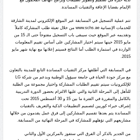
الإلمام بقضايا الإعاقة والتقنيات المساندة.
تتم عملية التسجيل في المسابقة عبر الموقع الإلكتروني لمدينة الشارقة
للخدمات الإنسانية www.schs.ae من خلال تعبئة طلب المشاركة كاملاً
وتقديمه عبر الموقع حيث سيبقى باب التسجيل مفتوحاً حتى الـ 15 من
مايو 2015 حينها سيتم اختيار المشاركين على أساس تقييم المعلومات
الواردة في استمارة الطلب أما النتائج فسيتم إعلانها مع نهاية شهر مايو
2015.
في المسابقة التي أطلقها مركز التقنيات المساندة التابع للمدينة بالتعاون
مع مركز جودة الحياة في جامعة سيؤول الوطنية وبدعم من شركة LG
للإلكترونيات سيتم تقييم الطلبات المشاركة واختيار مجموعة من الطلبة
للتأهل إلى المرحلة الثانية والتي عليها الالتزام بحضور الدورة التدريبية
بالكامل والمقررة في الفترة ما بين 15 و 30 أغسطس 2015 تحت
إشراف خبراء كوريين لتصميم التطبيقات الذكية والتعريف بالتقنيات
المساندة يتم بعدها تقسيم المشاركين إلى فرق عمل يقدمون من خلالها
مشاريعهم التي تؤهلهم للمشاركة في المرحلة النهائية من المسابقة.
من الجدير بالذكر أن الفرق التي ستفوز بالمركزين الأول والثاني