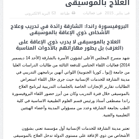
العلاج بالموسيقى
فى:
يناير , 2015
فى:
فعاليات
طباعة
البريد الالكترونى
البروفيسورة راندا: الشارقة رائدة في تدريب وعلاج
الأشخاص ذوي الإعاقة بالموسيقى
العلاج بالموسيقى لا يدرب ذوي الإعاقة على
(العزف) بل يطور مهاراتهم بالأدوات المناسبة
شهد مسرح المجلس الأعلى لشؤون الأسرة بالشارقة (الأحد 14 ديسمبر
2014) فعاليات اللقاء الختامي للدفعة الثالثة من طالبات الدراسات العليا
من جامعة (إيوا ـ كوريا الجنوبية) اللواتي أنهين برنامجهن التدريبي في
مدينة الشارقة للخدمات الإنسانية حيث جرى خلال اللقاء استعراض
الطالبات تقارير الإنجازات الخاصة بالجلسات التدريبية لبرنامج العلاج
بالموسيقى خلال فترة التدريب وكان من أبرز حضور اللقاء البروفيسورة
راندا مصطفى أستاذ ورئيس قسم العلوم الطبيعية الاساسية في كلية
الطب بجامعة الشارقة وعدد من مسؤولي المدينة وأعضاء الهيئتين
التعليمية والفنية.
تعتبر مدينة الشارقة للخدمات الإنسانية أول مؤسسة تعنى بشؤون
الأشخاص من ذوي الإعاقة على مستوى الدولة تدخل العلاج بالموسيقى