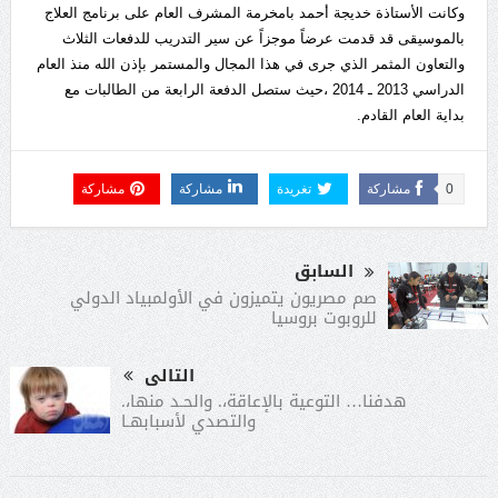
وكانت الأستاذة خديجة أحمد بامخرمة المشرف العام على برنامج العلاج
بالموسيقى قد قدمت عرضاً موجزاً عن سير التدريب للدفعات الثلاث
والتعاون المثمر الذي جرى في هذا المجال والمستمر بإذن الله منذ العام
الدراسي 2013 ـ 2014 ،حيث ستصل الدفعة الرابعة من الطالبات مع
بداية العام القادم.
0
مشاركة
تغريدة
مشاركة
مشاركة
السابق
صم مصريون يتميزون في الأولمبياد الدولي
للروبوت بروسيا
التالى
هدفنا… التوعية بالإعاقة،. والحـد منها،.
والتصدي لأسبابهـا