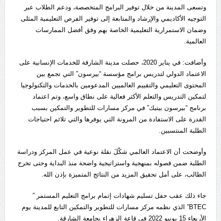
وتسعى المدينة من خلال توفير البرامج المتخصصة، ودعم الطلاب عبر
التوجيه الأكاديمي والإرشاد والمتابعة إلى توفير الفرص التعليمية المثلى
وضمان الاستمرارية التعليمية الخاصة بهم وفق أفضل الممارسات
العالمية.
وأضافت: في يناير 2020، حصلت مدينة الشارقة للخدمات الإنسانية على
الاعتماد الدولي لتدريس برامج مؤسسة “بيرسون” التي تجمع بين
المحتوى التعليمي والتقييم العالميين المدعومين بالخدمات والتكنولوجيا
لتمكين التدريس والتعلم الأكثر فعالية على نطاق واسع، وتم اعتماد
برنامج “بيرسون بيتيك” في مركز مسارات للتطوير والتمكين بسبب
القدرة على الاستفادة من المرونة التي يوفرها والتي تلائم احتياجات
الطلبة المنتسبين.
وأوضحت أن الاعتماد العالمي شكّلَ نقلة نوعية في عمل المركز ودراسة
الطلبة ضمن فصوله بمنهجية واستراتيجية واضحة منذ البداية وحتى تخرج
الطالب، على أمل تحقيق المزيد من النتائج المتميزة بإذن الله.
جاء ذلك عقب حفل تسليم شهادات إتمام برامج التعليم المستمر ”
BTEC” الذي نظمه مركز مسارات للتطوير والتمكين التابع للمدينة يوم
الأربعاء 15 يونيو 2022 في قاعة الزهراء بجامعة الشارقة.