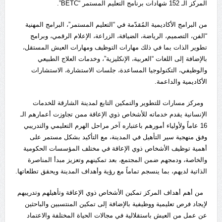
المركز الـ 152 شهادات برنامج التعليم المستمر “BETC”.
من البرامج الأكاديمية المُقدّمة في “التعليم المستمر”، البرامج المهنية
“الفن، التصميم، الرياضة، الضيافة، الزراعة، الإعلام الرقمي، وبرامج
تطوير الذات بما في ذلك مهارات التوظيف ومهارات العيش المستقل،
بالإضافة إلى اللغات “العربية، الإنكليزية”، وخدمات العلاج الطبيعي
والوظيفي، التكنولوجيا المساعدة، جلسات الاستشارة، الاستشارات
الأكاديمية والداعمة.
ومركز مسارات للتطوير والتمكين التابع لمدينة الشارقة للخدمات
الإنسانية يقدم خدماته للأشخاص ذوي الإعاقة ممن تجاوزت أعمارهم الـ
16 عاماً ولأولياء أمورهم باعتباره آخر مراحل الهرم التعليمي والتدريبي
وفق منهجية سير التأهيل في المدينة، مع التأكيد بشكل مستمر على
أهمية توظيف الأشخاص ذوي الإعاقة في مختلف المؤسسات الحكومية
والخاصة، ودمجهم ضمن المجتمع، بعد تمكينهم وتعزيز مبدأ المناصرة
الذاتية لديهم، بما ينسجم تماماً مع رؤية وأهداف المدينة ويحقق تطلعاتها.
من أهم أهداف المركز تمكين الأشخاص ذوي الإعاقة وتأهيلهم وتدريبهم
لإيجاد فرص تعليمية ووظيفية بالإضافة إلى تمكين المنتسبين والباحثين
عن عمل من العيش باستقلالية في مجالات الحياة المختلفة والاعتماد