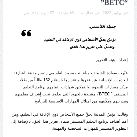
“BETC”
فى:
يوليو , 2022
فى:
فعاليات
طباعة
البريد الالكترونى
جميلة القاسمي:
نؤمنُ بحقِّ الأشخاص ذوي الإعاقة في التعليم
ونعملُ على تعزيزِ هذا الحق
إعداد : هيئة التحرير
عبَّرت سعادة الشيخة جميلة بنت محمد القاسمي رئيس مدينة الشارقة
للخدمات الإنسانية عن فخرها واعتزازها باستلامِ 152 طالباً من طلاب
مركز مسارات للتطوير والتمكين شهادات إتمامهم برنامج التعليم
المستمر ” BTEC”، مشيدة بالجهود التي بذلوها تحت إشراف معلميهم
ومدربيهم ومكّنتهم من امتلاكِ المهارات الأساسية للبرنامج.
وقالت: تؤمنُ المدينة بحقِّ جميع الأشخاص ذوي الإعاقة في التعليم، ومن
أهم أهداف برنامج التعليم المستمر ضمان تعزيز هذا الحق، بالإضافة إلى
التطوير المستمر للمهارات الشخصية والمهنية.