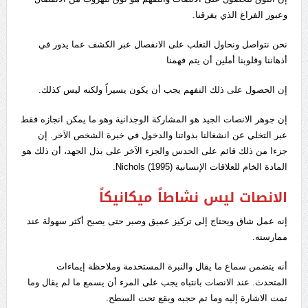
وعبور الفراغ الذي يفرقنا.
نحن نتواصل ونحاول التغلب على الانفصال عبر الكشف عما يدور في
أذهاننا وقلوبنا أملين أن يتم فهمنا
إن الحصول على ذلك التفهم يجب أن يكون يسيراً ولكنه ليس كذلك.
إن جوهر الانصات الجيد هو المشاركة الوجدانية وهو ما يمكن انجازه فقط
عبر التخلي عن انشغالنا بذواتنا والدخول في خبرة الشخص الاَخر. إن
جزءا من ذلك قائم على الحدس والجزء الاَخر على بذل الجهد، أن ذلك هو
المادة الخام للعلاقات الإنسانية (1995) Nichols.
الانصات ليس نشاطاً ميكانيكاً
إنه عمل شاق ويحتاج إلى تركيز عميق وصبر حتى يصبح أكثر سهولة عند
ممارسته.
أنه يتضمن سماع ما يقال والنبرة المستخدمة وملاحظة إيماءات
المتحدث. عند الانصات بانتباه يجب على المرء أن يسمع ما لم يقال وما
تمت الاشارة إليه وما تم حجبه ويقع تحت السطح.