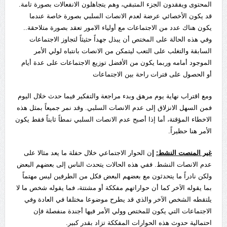
المحتوى ويفقدون الجزء المتبقي، وهم يتجاهلون الانفعالات بصورة تامة.
قد يكون الأخصائي عرضة لعدم الانصات السلبي بصورة خاصة عندما
يكون هناك عدد من الاجتماعات مع أولياء الامور تعقد بصورة متلاحقة..
وفي هذه الحالة على المختص أن يبذل جهداً حثيثاً لتجاوز الاجتماعات
السابقة والتغلب على التعب ليتمكن من الانصات بانتباه لولي الأمر
الموجود أمامه وربما يكون من الأفضل توزيع الاجتماعات على عدة أيام
أو الحصول على فترات راحة بين الاجتماعات
ومع اقتراب نهاية يوم مرهق وبدء مراجعة والتفكير فيما حدث خلال اليوم
فمن السهل الانزلاق إلى عدم الانصات السلبي. وقد نمر جميعاً بمثل هذه
الاخطاء المؤقتة، أما إذا أصبح عدم الانصات السلبي نمطاً ثابتاً فقط يكون
الأمر هنا حظيراً.
غير المنصت النشط:
إ
ن الحوار الاجتماعي خلال حفلة ما يعد مثالا على
عدم الانصات النشط. ففي هذه الحالات يتحدث الناس إلى بعضهم البعض
ولكن نادراً ما يتحدثون مع بعضهم البعض فكل من الطرفين ليس مهتماً
بما يقوله الاَخر كما أن حواراتهم مفككة أو مشتتة، فما يقوله شخص ما لا
يلتقطه الشخص الاَخر والذي قد يطرح موضوعا مختلفا في العادة وفي
الاجتماعات التي يكون للمختص وولي الأمر فيها أجندة منفصلة فإن
احتمالية حدوث هذه الحوارات المفككة تزاد بقدر كبير.