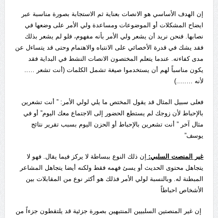
إن الهدف الأساسي هو الانصات بعناية ثم الاستجابة بصورة مناسبة عبر
ايضاح المشكلات أو الموضوعات ومساعدة ولي الأمر على وضعها في
نصابها. فنحن نريد أن يشعر ولي الأمر بأنه مفهوم، فلو لم يشعر بذلك
فقد يشك في قدرة الأخصائي على الانتباه والاهتمام وحتى قد يتساءل عن
مدى كفاءته. عندما يتعلم المختصون الانصات النشط في البداية فقد
يكون مناسباً لهم أن يستخدموا صيغة تشمل الكلمات (أنت تشعر …..
لأنه ……..)
فعلى سبيل المثال قد يقول المختص ما يلي لولي الأمر: ” أنت تشعرين
بالإحباط لأن زوجك لم يستطع الحضور إلى الاجتماع معك اليوم” أو في
مثال آخر ” أنت تشعرين بالإحباط أو الحزن اليوم بسبب تقرير نتائج
يوسف”
غير المنصت السلبي:
إن ذلك النوع ببساطة لا يركز فيما يقال. فهو لا
يتجاهل محتوى الحديث أو يسئ فهمه فقط ولكنه أيضا يتجاهل المشاعر
المبطنة له. وبالنسبة لولي الأمر فذلك هو أكثر نوع من المقابلات بين
الأشخاص احباطاً
إن غير المنصتين السلبيين المنتبهين بصورة جزئية قد يلتقطون جزءاً من