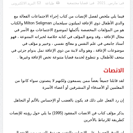
فى:
مارس , 2021
فى:
قضايا مجتمعية
طباعة
البريد الالكترونى
فيما يلي ملخص لفصل الإنصات من كتاب إجراء الاجتماعات الفعالة مع
والدي الأطفال ذوي الإعاقة لميلتون سيلجمان Milton Seligman والكتاب
هو من المؤلفات المخصصة بأكملها لموضوع الاجتماعات مع الأسر في
مجال الإعاقة ، وقد وضع المؤلف في كتابه خلاصة لخبراته المتنوعة ، فهو
أستاذ جامعي في علم النفس و معالج نفسي ، وخبير و مؤلف في
موضوعات الإعاقة ، وهو والد لابنة من ذوي الإعاقة تمل بدوام جزئي في
متحف للأطفال، و تتطوع لخدمة قضايا متنوعة تخص الإعاقة وغيرها .
الانصات
لقد قابلنا جميعاً بعضاً ممن يسمعون ولكنهم لا ينصتون سواء كانوا من
المعلمين أو الأصدقاء أو المشرفين أو أعضاء الأسرة
إن رد الفعل على ذلك قد يكون بالغضب أو الإحساس بالألم أو التجاهل
يذكر مؤلف كتاب فن الانصات المفقود (1995) ما يلي حول رؤيته للإنصات
كطريقة للارتباط بالأخرين
إن التوق للحصول على الانصات والتفهم هو توق للهروب من الانفصال