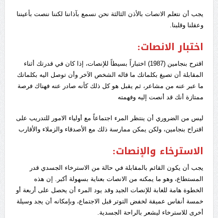
يجب أن نتعلم الانصات بالأذن الثالثة نحن نسمع بآذاننا لكننا ننصت بأعيننا
وعقلنا وقلبنا.
اختبار الانصات:
اقترح بنجامين (1987) اختباراً بسيطاً للإنصات، إذا كان في قدرتك أثناء
المقابلة أن تصيغ بكلماتك ما قاله الشخص الاَخر وأن توصل اليه بكلماتك
ما عبر عنه من مشاعر، ثم يقبل هو كل ذلك كأنه صادر عنه فهناك فرصة
ممتازة أنك قد أنصت إليه وفهمته
ليس من الضروري أن ينتظر المرء اجتماعاً مع أولياء الامور للتدريب على
اقتراح بنجامين، ولكن يمكن ممارسة ذلك مع الأصدقاء والزملاء والأقارب
الاسترخاء والإنصات:
يجب أن يكون القائم بالمقابلة في حالة من الاسترخاء الجسدي قدر
المستطاع، وهو ما يمكنه من الانصات بعناية بسهولة أكبر. إن هذه
الخطوة هامة للغابة للإنصات الجيد وقد يود المرء أن يحصل على أربعة أو
خمسة أنفاس عميقة لخفض التوتر قبل الاجتماع، وبإمكانه أن يجد وسيلة
أخرى للاسترخاء ليشعر بالراحة الجسدية.