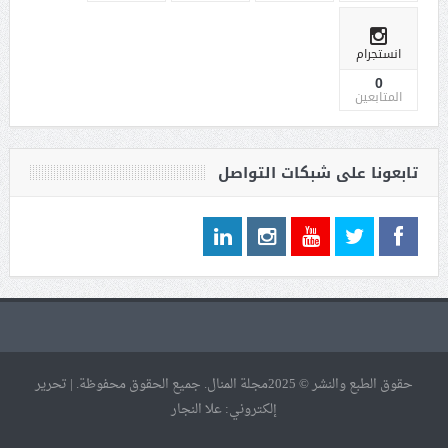
انستجرام
0
المتابعين
تابعونا على شبكات التواصل
حقوق الطبع والنشر © 2025مجلة المنال. جميع الحقوق محفوظة. | تحرير
إلكتروني: علا النجار