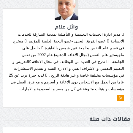
وائل علام
 مدير ادارة الخدمات التعليمية و التأهيلية بمدينة الشارقة للخدمات
الانسانية  عضو الفريق البحثي -عضو اللجنة العلمية للمؤتمر  متخرج
في قسم علم النفس بجامعة عين شمس بالقاهرة  حاصل على
ماجيستير علم النفس (مجال الاعاقة الذهنية) عام 2002 من نفس
الجامعة .  تدرج في العديد من الوظائف في مجال الاعاقة كالتدريس و
التقييم النفسي و الاشراف الفني و الادارة الفنية و تقديم الاستشارات
في مؤسسات مختلفة خاصة و غير هادفة للربح .  لديه خبرة تزيد عن 25
عاما من العمل مع الاشخاص ذوي الاعاقة و أسرهم و مع فرق العمل في
مؤسسات و هيئات متنوعة في كل من مصر و السعودية و الامارات.
مقالات ذات صلة