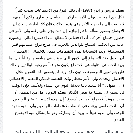
يعتقد كروس و ايدج (1997) أن ذلك النوع من الاجتماعات يحدث كثيراً.
فكل من المختص وولي الأمر يحاولان التواصل والتعاون ولكن أياً منهما
لا ينصت إلى ما يقوله الاَخر وفي هذه الحالات فإن كلا الطرفين يغادران
الاجتماع بشعور بضألة ما تم إنجازه. إن ذلك يؤثر على رغبة ولي الأمر في
حضور اجتماع أخر كما أن الاخصائي لا يتطلع إلى الاجتماع التالي. وبصورة
عامة من الحكمة السماح للوالدين بالحرية في طرح دواع اهتمامهم قدر
المستطاع. وبعد الاستجابة لهذه الاهتمامات يمكن للأخصائي ( المعلم )
أن يحول دفة الاجتماع إلى الامور التي يرغب في مناقشتها وغالباً فإن ما
يريد الاخصائي تناوله في الاجتماع يكون متوافقاً مع رغبة الوالدين ولذلك
فلن يتم تغيير الموضوعات دون داع .وإذا لم يتحقق ذلك التحول خلال
الاجتماع وتحدث ولي الأمر معظم وقت الجلسة فيمكن للمعلم ( الاخصائي
) أن يقول : ” أنا سعيد بأننا تحدثنا اليوم عن أسماء وللأسف فإن الوقت
لن يسمح لي بمشاركة بعض الأفكار معكم اليوم ، هل من الممكن أن
نحدد موعداً لاجتماع آخر بعد أسبوع ” إن هذه الاستجابة تخبر الوالدين
أن الاختصاصي يرغب في الانصات لاهتمامات الوالدين وأن لديه حدود
للوقت وأن لديه شيئاً ما يريد أن يشاركه وهو ما يشكل بنية الاجتماع
القادم .