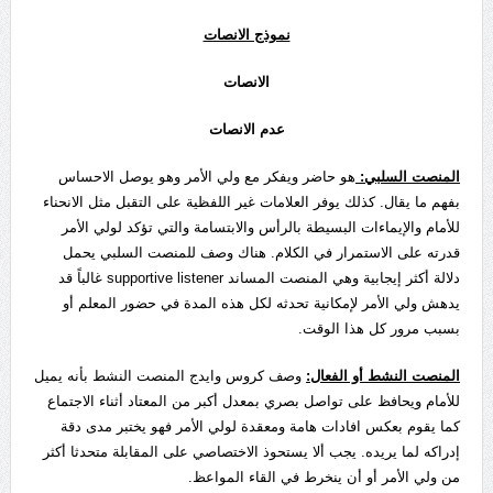
نموذج الانصات
الانصات
عدم الانصات
المنصت السلبي:
هو حاضر ويفكر مع ولي الأمر وهو يوصل الاحساس
بفهم ما يقال. كذلك يوفر العلامات غير اللفظية على التقبل مثل الانحناء
للأمام والإيماءات البسيطة بالرأس والابتسامة والتي تؤكد لولي الأمر
قدرته على الاستمرار في الكلام. هناك وصف للمنصت السلبي يحمل
دلالة أكثر إيجابية وهي المنصت المساند supportive listener غالباً قد
يدهش ولي الأمر لإمكانية تحدثه لكل هذه المدة في حضور المعلم أو
بسبب مرور كل هذا الوقت.
المنصت النشط أو الفعال:
وصف كروس وايدج المنصت النشط بأنه يميل
للأمام ويحافظ على تواصل بصري بمعدل أكبر من المعتاد أثناء الاجتماع
كما يقوم بعكس افادات هامة ومعقدة لولي الأمر فهو يختبر مدى دقة
إدراكه لما يريده. يجب ألا يستحوذ الاختصاصي على المقابلة متحدثا أكثر
من ولي الأمر أو أن ينخرط في القاء المواعظ.