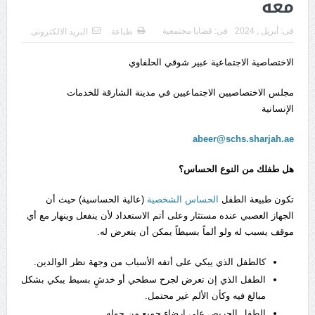
معه
فى:
أبريل , 2024
فى:
قضايا مجتمعية
طباعة
البريد الالكترونى
الاختصاصية الاجتماعية عبير شوقي الحلفاوي
مجلس الاختصاصيين الاجتماعيين في مدينة الشارقة للخدمات
الإنسانية
abeer@schs.sharjah.ae
هل طفلك من النوع الحساس؟
تكون طبيعة الطفل
الحساس الشخصية
(عالية الحساسية) حيث أن
الجهاز العصبي عنده مستثار وعلى أتم الاستعداد لأن ينفعل وينهار مع أي
موقف يسبب له ولو ألماً بسيطاً يمكن أن يتعرض له.
كالطفل الذي يبكي على أتفه الأسباب من وجهة نظر الوالدين.
الطفل الذي إن تعرض لجرح سطحي أو خدشٍ بسيط يبكي بشكل
مبالغ فيه وكأن الألم غير محتمل.
الطفل الحريص على إرضاء جميع من حوله.