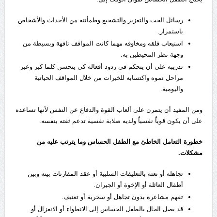
رسائل الحب والتعزيز والتشجيع وطمأنته من الأحداث والأشخاص
باستمرار.
استيعاب قلقه ومخاوفه مهما كانت المواقف تافهة وبسيطة من
وجهة نظر المحيطين به.
تدريبه على أن يتحكم في ردود أفعاله كي يتحسن كلما كبر وعبر
مراحل نموه واكتسابه للخبرات من خلال المواقف الحياتية
واليومية.
ومن المفيد أن يتمرن على ألعاب القوة والدفاع عن النفس لأنها تساعده
على أن يكون قوياً نفسياً ولديه صلابة نفسية تدعم ثقته بنفسه.
خطورة التعامل الخاطئ مع الطفل الحساس وما يترتب عليه من
مشكلات.
تجاهله أو نعته بالتعليقات السلبية أو عقد المقارنات بينه وبين
أطفال العائلة أو الإخوة أو الجيران.
تفهم مشاعره بدون تجاهل أو سخرية أو تعنيف.
قد يصل الحال بالطفل الحساس إلى الانطواء أو الانعزال أو