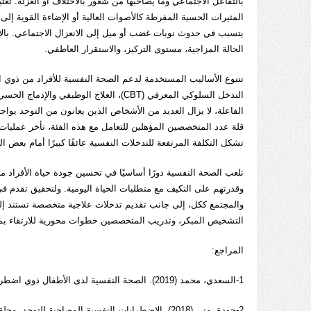
بالتفاعل الاجتماعي وما يصاحبها من شعور بالاختلاف أو العزلة. ت
المثيرات الحسية المفرطة كالأصوات العالية أو الإضاءة القوية إل
يتسبب في حدوث نوبات غضب أو ميل إلى الانعزال الاجتماعي. بالإ
الحالة المزاجية، مستوى التركيز، والاستقرار العاطفي.
تتنوع الأساليب المستخدمة لدعم الصحة النفسية للأفراد من ذوي
التدخل السلوكي المعرفي (CBT)، العلاج الو
الفاعلة، لا يزال العديد من الأشخاص الذين يعانون من التوحد ي
قلة عدد المتخصصين المؤهلين للتعامل مع هذه الفئة، تأخر عمليات
تشكل التكلفة المرتفعة للتدخلات النفسية عائقًا كبيرًا أمام بعض ا
تلعب الصحة النفسية دورًا أساسيًا في تحسين جودة حياة الأفراد
وقدرتهم على التكيف مع متطلبات الحياة اليومية. ولتحقيق تقدم في
والمجتمع ككل، إلى جانب تقديم تدخلات علاجية متخصصة تستند إ
التشخيص المبكر، وتدريب المتخصصين خطوات محورية للارتقاء بمست
المراجع:
1-السعدي، محمد (2019). الصحة النفسية لدى الأطفال ذوي اضطراب طيف التوحد. عمان: دار المسيرة.
2-جودة، منى (2018). الاضطرابات النفسية المصاحبة للتوحد. مجلة دراسات الطفولة، 14(3)، 45–68.