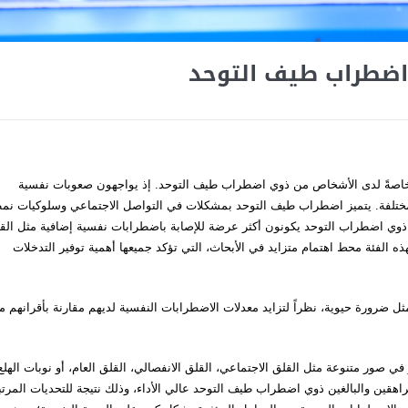
اضطراب طيف التوحد
د، خاصةً لدى الأشخاص من ذوي اضطراب طيف التوحد. إذ يواجهون صعوبات نفسية
المختلفة. يتميز اضطراب طيف التوحد بمشكلات في التواصل الاجتماعي وسلوكيات نم
د ذوي اضطراب التوحد يكونون أكثر عرضة للإصابة باضطرابات نفسية إضافية مثل الق
ه الفئة محط اهتمام متزايد في الأبحاث، التي تؤكد جميعها أهمية توفير التدخلات
ل ضرورة حيوية، نظراً لتزايد معدلات الاضطرابات النفسية لديهم مقارنة بأقرانهم م
ي صور متنوعة مثل القلق الاجتماعي، القلق الانفصالي، القلق العام، أو نوبات الهلع
لمراهقين والبالغين ذوي اضطراب طيف التوحد عالي الأداء، وذلك نتيجة للتحديات المرت