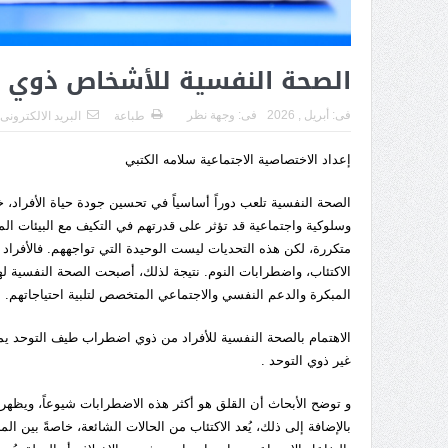
الصحة النفسية للأشخاص ذوي 
فى:
أبريل , 2026
فى:
وجهة نظر
طباعة
البريد الالكترونى
إعداد الاختصاصية الاجتماعية سلامه الكتبي
الصحة النفسية تلعب دوراً أساسياً في تحسين جودة حياة الأفرا
وسلوكية واجتماعية قد تؤثر على قدرتهم في التكيف مع البيئات 
متكررة، لكن هذه التحديات ليست الوحيدة التي تواجههم. فالأفرا
الاكتئاب، واضطرابات النوم. نتيجة لذلك، أصبحت الصحة النفسية لهذ
المبكرة والدعم النفسي والاجتماعي المتخصص لتلبية احتياجاتهم.
الاهتمام بالصحة النفسية للأفراد من ذوي اضطراب طيف التوحد يمث
غير ذوي التوحد .
و توضح الأبحاث أن القلق هو أكثر هذه الاضطرابات شيوعاً، ويظهر ف
بالإضافة إلى ذلك، يُعد الاكتئاب من الحالات الشائعة، خاصةً بين ا