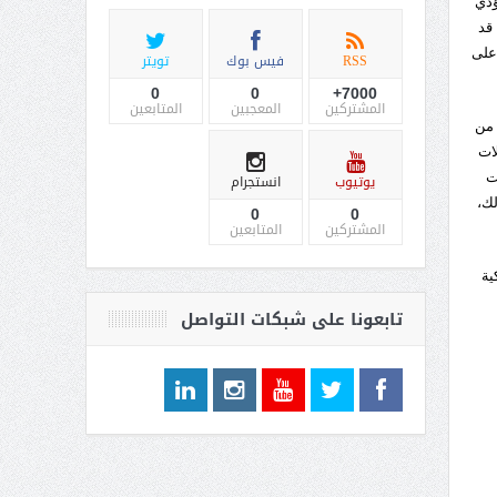
ؤدي
 قد
على
RSS
فيس بوك
تويتر
0
0
7000+
المشتركين
المعجبين
المتابعين
 من
لات
ت
يوتيوب
انستجرام
لك،
0
0
المشتركين
المتابعين
ية
تابعونا على شبكات التواصل