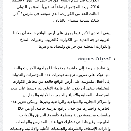
الكوارث في شرم الشيخ، من 14 حتى 16 أيلول / سبتمبر
2014، ويعد المؤتمر اجتماعاً تحضيرياً للمؤتمر الدولي
الثالث للحد من الكوارث، الذي سيعقد فى مارس / آذار
2015 بمدينة سينداى باليابان.
يبقى التحدي الأكبر فيما يجري على أرض الواقع خاصة أن بلادنا
العربية تواجه العديد من الكوارث كالحروب وتغيرات المناخ
والكوارث المحلية من حرائق وفيضانات وغيرها.
تحديات جسيمة
إن نظرة سريعة إلى جاهزية مجتمعاتنا لمواجهة الكوارث والحد
منها تؤكد على ضرورة ترجمة توصيات هذه المؤتمرات والندوات
إلى أفعال ملموسة على أرض الواقع فالحد من مخاطر الكوارث
المختلفة، ينبغي أن يكون على قائمة الأولويات، لاسيما على صعد
المجتمعات المحلية والأحياء والجمعيات الأهلية والمدارس
والمراكز التجارية والسياحية والرياضية وغيرها. ويمكن تعزيز هذه
الجاهزية واختبارها من خلال برامج تدريبية خاصة، أو من خلال
مناسبات مجتمعية دورية منتظمة كأسبوع الحريق والكوارث
الطبيعية، وغيرها، التي تشارك فيها عادة المدارس والجامعات
وإدارات الإسعاف والشرطة والجمعيات الأهلية والإغاثية، وجمعيات