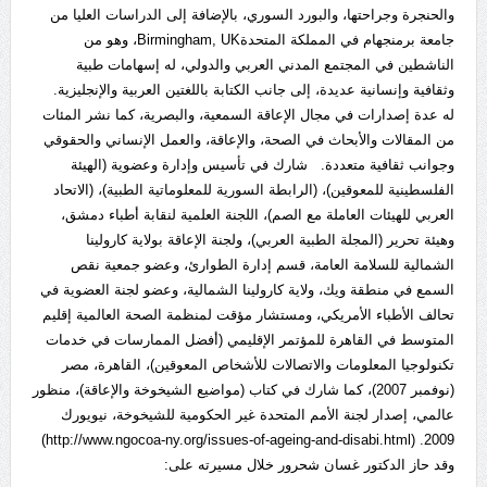
والحنجرة وجراحتها، والبورد السوري، بالإضافة إلى الدراسات العليا من
جامعة برمنجهام في المملكة المتحدةBirmingham, UK، وهو من
الناشطين في المجتمع المدني العربي والدولي، له إسهامات طبية
وثقافية وإنسانية عديدة، إلى جانب الكتابة باللغتين العربية والإنجليزية.
له عدة إصدارات في مجال الإعاقة السمعية، والبصرية، كما نشر المئات
من المقالات والأبحاث في الصحة، والإعاقة، والعمل الإنساني والحقوقي
وجوانب ثقافية متعددة. شارك في تأسيس وإدارة وعضوية (الهيئة
الفلسطينية للمعوقين)، (الرابطة السورية للمعلوماتية الطبية)، (الاتحاد
العربي للهيئات العاملة مع الصم)، اللجنة العلمية لنقابة أطباء دمشق،
وهيئة تحرير (المجلة الطبية العربي)، ولجنة الإعاقة بولاية كارولينا
الشمالية للسلامة العامة، قسم إدارة الطوارئ، وعضو جمعية نقص
السمع في منطقة ويك، ولاية كارولينا الشمالية، وعضو لجنة العضوية في
تحالف الأطباء الأمريكي، ومستشار مؤقت لمنظمة الصحة العالمية إقليم
المتوسط في القاهرة للمؤتمر الإقليمي (أفضل الممارسات في خدمات
تكنولوجيا المعلومات والاتصالات للأشخاص المعوقين)، القاهرة، مصر
(نوفمبر 2007)، كما شارك في كتاب (مواضيع الشيخوخة والإعاقة)، منظور
عالمي، إصدار لجنة الأمم المتحدة غير الحكومية للشيخوخة، نيويورك
2009. (http://www.ngocoa-ny.org/issues-of-ageing-and-disabi.html)
وقد حاز الدكتور غسان شحرور خلال مسيرته على: