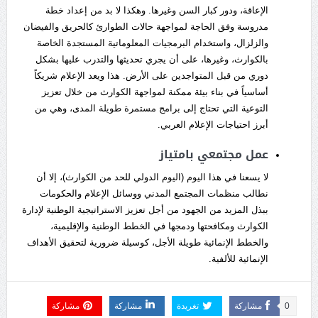
الإعاقة، ودور كبار السن وغيرها. وهكذا لا بد من إعداد خطة
مدروسة وفق الحاجة لمواجهة حالات الطوارئ كالحريق والفيضان
والزلزال، واستخدام البرمجيات المعلوماتية المستجدة الخاصة
بالكوارث، وغيرها، على أن يجري تحديثها والتدرب عليها بشكل
دوري من قبل المتواجدين على الأرض. هذا ويعد الإعلام شريكاً
أساسياً في بناء بيئة ممكنة لمواجهة الكوارث من خلال تعزيز
التوعية التي تحتاج إلى برامج مستمرة طويلة المدى، وهي من
أبرز احتياجات الإعلام العربي.
عمل مجتمعي بامتياز
لا يسعنا في هذا اليوم (اليوم الدولي للحد من الكوارث)، إلا أن
نطالب منظمات المجتمع المدني ووسائل الإعلام والحكومات
ببذل المزيد من الجهود من أجل تعزيز الاستراتيجية الوطنية لإدارة
الكوارث ومكافحتها ودمجها في الخطط الوطنية والإقليمية،
والخطط الإنمائية طويلة الأجل، كوسيلة ضرورية لتحقيق الأهداف
الإنمائية للألفية.
0
مشاركة
تغريدة
مشاركة
مشاركة