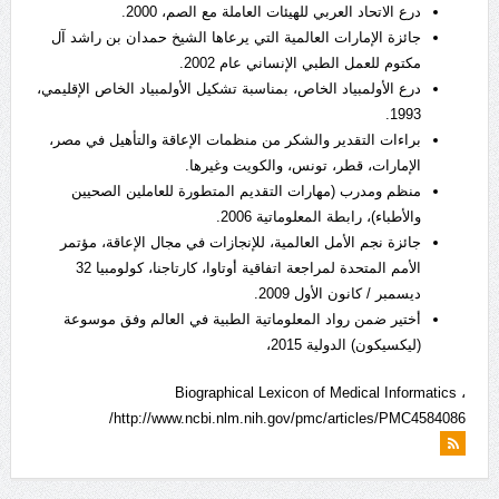
درع الاتحاد العربي للهيئات العاملة مع الصم، 2000.
جائزة الإمارات العالمية التي يرعاها الشيخ حمدان بن راشد آل
مكتوم للعمل الطبي الإنساني عام 2002.
درع الأولمبياد الخاص، بمناسبة تشكيل الأولمبياد الخاص الإقليمي،
1993.
براءات التقدير والشكر من منظمات الإعاقة والتأهيل في مصر،
الإمارات، قطر، تونس، والكويت وغيرها.
منظم ومدرب (مهارات التقديم المتطورة للعاملين الصحيين
والأطباء)، رابطة المعلوماتية 2006.
جائزة نجم الأمل العالمية، للإنجازات في مجال الإعاقة، مؤتمر
الأمم المتحدة لمراجعة اتفاقية أوتاوا، كارتاجنا، كولومبيا 32
ديسمبر / كانون الأول 2009.
أختير ضمن رواد المعلوماتية الطبية في العالم وفق موسوعة
(ليكسيكون) الدولية 2015،
Biographical Lexicon of Medical Informatics ،
http://www.ncbi.nlm.nih.gov/pmc/articles/PMC4584086/