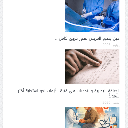
حين يصبح المريض محور فريق كامل …
يونيو , 2026
الإعاقة البصرية والتحديات في فترة الأزمات نحو استجابة أكثر
شمولاً
يونيو , 2026