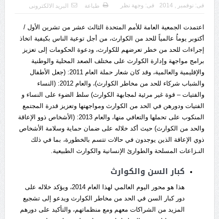
فى:
نوفمبر , 2014
فى:
وجهة نظر
طباعة
البريد الالكترونى
اعتمدت الجمعية العامة للأمم المتحدة الثالث عشر من تشرين الأول /
أكتوبر يوماُ عالمياً للحد من الكوارث، من أجل توعية الناس بكيفية اتخاذ
إجراءات للحد من خطر تعرضهم للكوارث، ودعوة الحكومات إلى تعزيز
برامج مواجهة وإدارة الكوارث على مختلف الصعد المحلية والوطنية
والإقليمية والعالمية، وقد كان شعار حملة العام 2011: (جعل الأطفال
والشباب شركاء للحد من مخاطر الكوارث)، والعام 2012: (النساء
والفتيات – قوة غير مرئية لمجابهة الكوارث) سلط الضوء على النساء و
الفتيات ودورهن في الحد من الكوارث ومواجهتها وتعزيز قدرة المجتمع
المنكوب على تحملها والتعافي منها، والعام 2013: (الأشخاص ذوو الإعاقة
والحد من الكوارث) حيث أكد خلاله على ضمان حماية وسلامة الأشخاص
ذوي الإعاقة الذين يوجدون في حالات تتسم بالخطورة، بما في ذلك
النـزاعات المسلحة والطوارئ الإنسانية والكوارث الطبيعية.
كبار السن والكوارث
هذا هو محور اليوم العالمي لهذا العام 2014، ويؤكد خلاله على
دور كبار السن في الحد من مخاطر الكوارث ويدعو إلى تشجيع
المزيد من الشراكات معهم ومع منظماتهم، والتأكيد على دورهم