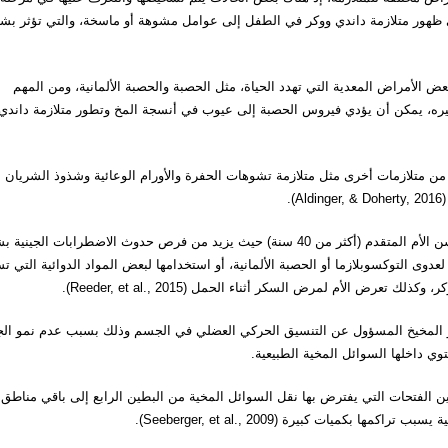
G). وتعود الأسباب المؤدية إلى ظهور متلازمة داندي ووكر في الطفل إلى عوامل مشوهة أو ماسخة، والتي تؤثر ب
بعض الأمراض المعدية التي تهدد الحياة، مثل الحصبة والحصبة الألمانية، ومن المهم
أثيره، يمكن أن يؤدي فيروس الحصبة إلى عيوب في أنسجة المخ وتطور متلازمة داندي
من متلازمات أخرى مثل متلازمة تشوهات الحفرة والأورام الوعائية وشذوذ الشريان
.
ومن العوامل التي تزيد احتمالية الإصابة بمتلازمة داندي ووكر هو سن الأم المتقدم (أكثر من 40 سنة) حيث يزيد من فرص حدوث الاضطرابات ال
دوى التوكسوبلازما أو الحصبة الألمانية، أو استخدامها لبعض المواد الدوائية التي 
رض الأم لمرض السكر أثناء الحمل (Reeder, et al., 2015).
 نمو المخيخ المسؤول عن التنسيق الحركي العضلي في الجسم وذلك بسبب عدم نمو الج
وي داخلها السوائل المخية الطبيعية.
 الفتحات التي يفترض بها نقل السوائل المخية من البطين الرابع إلى باقي مناطق
كميات كبيرة (Seeberger, et al., 2009).