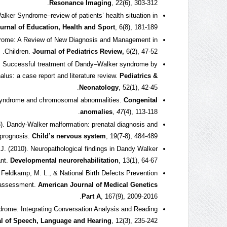
, 22(6), 303-312.‏
Resonance Imaging
alker Syndrome–review of patients’ health situation in
, 6(8), 181-189.‏
urnal of Education, Health and Sport
ndrome: A Review of New Diagnosis and Management in
6(2), 47-52.‏
Journal of Pediatrics Review,
Children.
1). Successful treatment of Dandy–Walker syndrome by
alus: a case report and literature review.
Pediatrics &
, 52(1), 42-45.‏
Neonatology
syndrome and chromosomal abnormalities.
Congenital
(4), 113-118.‏
47
,
anomalies
03). Dandy-Walker malformation: prenatal diagnosis and
, 19(7-8), 484-489.‏
Child’s nervous system
prognosis.
. J. (2010). Neuropathological findings in Dandy Walker
, 13(1), 64-67.‏
Developmental neurorehabilitation
ant.
., Feldkamp, M. L., & National Birth Defects Prevention
d assessment.
American Journal of Medical Genetics
, 167(9), 2009-2016.‏
Part A
ndrome: Integrating Conversation Analysis and Reading
, 12(3), 235-242.‏
al of Speech, Language and Hearing