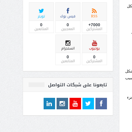
شكل
RSS
فيس بوك
تويتر
0
0
7000+
المشتركين
المعجبين
المتابعين
يوتيوب
انستجرام
0
0
المشتركين
المتابعين
جينية بشكل
تسبب
تابعونا على شبكات التواصل
زء