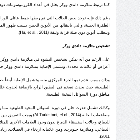
كما ترتبط متلازمة داندي ووكر بخلل في أعداد الكروموسومات دو
رغم ذلك فإنه توجد بعض الحالات التي تم ربطها بنمط عائلي للوراثة
الطفرة الجينية، والتي بانتقالها من الأبوين للجنين تسبب ظهور 
ويتطلب أبوين ذوي صلة قرابة وثيقة (Hu, et al., 2011).
تشخيص متلازمة داندي ووكر
على الرغم من أنه يمكن تشخيص التشوه في متلازمة داندي ووكر ق
أعراض أو علامات محددة، وتشمل الإصابة بمتلازمة داندي ووكر 
وذلك بسبب عدم نمو الجزء المركزي منه، وتشمل الإصابة أيضاً حد
الطبيعية، حيث يحدث تضخم في البطين الرابع بالإضافة لحدوث خلل
مناطق دورة السوائل المخية الطبيعية.
وكذلك تشمل حدوث خلل في دورة السوائل المخية الطبيعية مما يؤدي 
مضاعفات الحالة (el al., 2014
للدماغ، وحالات استسقاء الدماغ بدون وجود العلامات الأخرى للمتلا
2011).