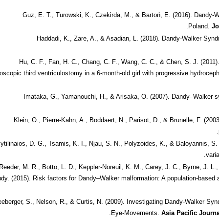
Guz, E. T., Turowski, K., Czekirda, M., & Bartoń, E. (2016). Dandy-W
Poland.
Jo
Haddadi, K., Zare, A., & Asadian, L. (2018). Dandy-Walker Sy
Hu, C. F., Fan, H. C., Chang, C. F., Wang, C. C., & Chen, S. J. (201
oscopic third ventriculostomy in a 6-month-old girl with progressive hydroceph
Imataka, G., Yamanouchi, H., & Arisaka, O. (2007). Dandy–Walker 
Klein, O., Pierre-Kahn, A., Boddaert, N., Parisot, D., & Brunelle, F. (20
ytilinaios, D. G., Tsamis, K. I., Njau, S. N., Polyzoides, K., & Baloyannis, S
vari
Reeder, M. R., Botto, L. D., Keppler‐Noreuil, K. M., Carey, J. C., Byrne, J. L
dy. (2015). Risk factors for Dandy–Walker malformation: A population‐base
eberger, S., Nelson, R., & Curtis, N. (2009). Investigating Dandy-Walker Sy
Eye-Movements.
Asia Pacific Journ