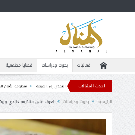
فعاليات
بحوث ودراسات
قضايا مجتمعية
احدث المقالات
ص من ذوي الإعاقة ... من التحدي إلى الفرصة
منظومة الأمان الذاتي ... الدليل التر
الرئيسية
بحوث ودراسات
تعرف على متلازمة داندي ووكر