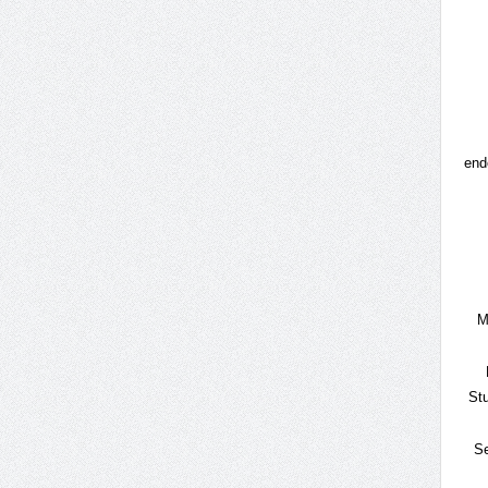
end
M
Stu
Se