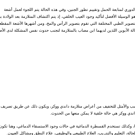
الدوري لمتابعة الحمل وتقييم تطور الجنين، وفي هذه الحالة يتم اللجوء لعمل أشعة
لوسيلة الأفضل لتأكيد وجود العيب الخلقي، إذ يتم اكتشاف المتلازمة بعد الولادة بن
صوير الطبي المختلفة التي تقوم بتصوير الرأس والمخ، ومن أشهرها الأشعة المقطعي
الة الأبوين اللذين لديهما ابن مصاب بالمتلازمة لتجنب حدوث نفس المشكلة لدى الأ
أن الجراحة هي الحل الأنسب والأمثل للتخفيف من أعراض متلازمة داندي ووكر، ويكون ذلك عن طريق تصريف
دي ووكر هي حالة خلقية لا يمكن منعها من الحدوث.
، وكذلك تستخدم القسطرة الدماغية في حالات وجود الاستسقاء الدماغي، وهنا تكون
لحالة، التعليم والتدريب، العلاج الطبيعي والوظيفي، علاج النطق ومشاكل العيون.