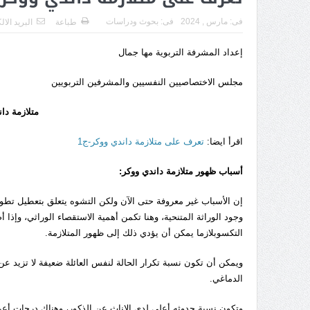
فى:
مارس , 2024
فى:
بحوث ودراسات
طباعة
البريد الا
إعداد المشرفة التربوية مها جمال
مجلس الاختصاصيين النفسيين والمشرفين التربويين
متلازمة دا
اقرأ ايضا:
تعرف على متلازمة داندي ووكر-ج1
أسباب ظهور متلازمة داندي ووكر:
إن الأسباب غير معروفة حتى الآن ولكن التشوه يتعلق بتعطيل تطور 
وجود الوراثة المتنحية، وهنا تكمن أهمية الاستقصاء الوراثي، وإذا
التكسوبلازما يمكن أن يؤدي ذلك إلى ظهور المتلازمة.
الدماغي.
وتكون نسبة حدوثه أعلى لدى الإناث عن الذكور، وهناك درجات أعر