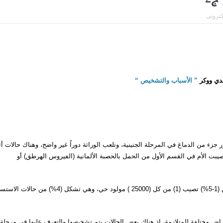
لكترونى
ندي ووكر
” الأسباب والتشخيص “
جزء من الدماغ في المرحلة الجنينية، وتلعب الوراثة دوراً غير واضح، وهناك حالات أ
 أصيبت الأم في القسم الأول من الحمل بالحصبة الألمانية (الفيروس الهرطق) أو
ويمكن أن تكون نسبة تكرار الحالة لنفس العائلة ضعيفة لا تزيد عن (1-5%) تصيب (1) من كل (25000 ) مولود حي، وهي تشكل (4%) 
اض مختلفة للمتلازمة، إذ هناك بعض الحالات يتم تشخيصها والتعرف عليها في مرحلة