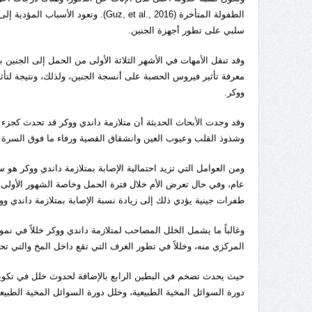
الطفولة المتأخرة (uz, et al., 2016
سلبي على تطور أجهزة الجنين.
وقد تنقل الأمهات في الأشهر الثلاثة الأولى من الحمل إلى الجنين 
معرفة تأثير فيروس الحصبة على أنسجة الجنين، ولذلك، ونتيجة لت
ووكر.
وقد وجدت الأبحاث الحديثة أن متلازمة داندي ووكر قد تحدث كجزء 
وشذوذ القلب وعيوب العين وانشقاق القصية ورفاء ما فوق السرة (Aldinger, & Doherty, 2016)
عام، وفي حال تعرض الأم خلال فترة الحمل وخاصة الشهور الأولى لع
طفرات جينية يؤدي ذلك إلى زيادة نسبة الإصابة بمتلازمة داندي ووكر، وكذلك تع
وغالباً ما يشمل الخلل المصاحب لمتلازمة داندي ووكر خللاً في
المركزي منه، وخللاً في تطور الغرف التي تقع داخل المخ والتي تحت
حيث يحدث تضخم في البطين الرابع بالإضافة لحدوث خلل في تكوين
دورة السوائل المخية الطبيعية، وخلل دورة السوائل المخية الطبيعية يسبب تراكمها ب