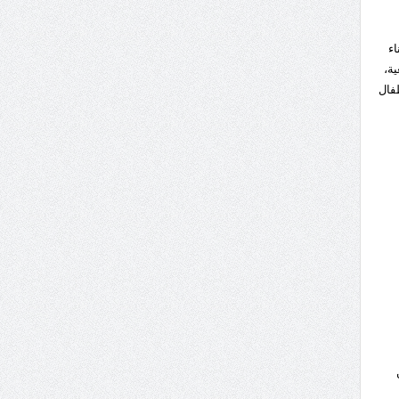
اء
ة،
طفال