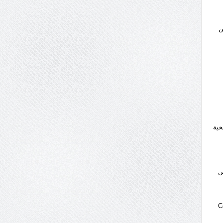
ن
خية
ن
س (Correa, et al.,