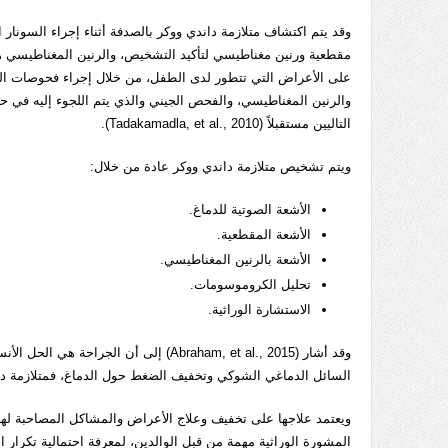
وقد يتم اكتشاف متلازمة داندي ووكر بالصدفة أثناء إجراء السونار 
مقطعية ورنين مغناطيسي لتأكيد التشخيص، والرنين المغناطيسي هو ا
على الأعراض التي تتطور لدى الطفل، من خلال إجراء فحوصات الت
والرنين المغناطيسي، والفحص الجيني والذي يتم اللجوء إليه في ح
التاليين مستقبلاً (Tadakamadla, et al., 2010).
ويتم تشخيص متلازمة داندي ووكر عادة من خلال:
الأشعة الصوتية للدماغ.
الأشعة المقطعية.
الأشعة بالرنين المغناطيسي.
تحليل الكروموسومات.
الاستشارة الوراثية.
وقد أشار (Abraham, et al., 2015) إلى 
السائل الدماغي الشوكي وتخفيف الضغط حول الدماغ، فمتلازمة دان
ويعتمد علاجها على تخفيف وعلاج الأعراض والمشاكل المصاحبة لها
المشورة الوراثية مهمة من قبل الوالدين، لمعرفة احتمالية تكرار ا