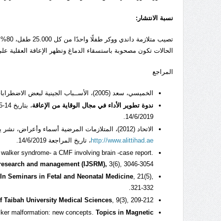
نسبة الانتشار:
الحالات تكون مصحوبة باستسقاء الدماغ وتظهر الإعاقة العقلية على 50% من المرض
المراجع
الخميسي، سعد (2005)، الأســباب الجينية لبعض الاضطرابات النمائية،
ندوة تطوير الأداء في مجال الوقاية من الإعاقة
، بتاريخ 14-16/2/2005، متوفرة إلكترونياً:
14/6/2019.
الاتحاد (2012)، المتلازمات المرضية أسماء وأعراض، نشر يوم الأربعاء 29 فبراير 2012 على موقع صحيفة الاتحاد من خلال الرابط
http://www.alittihad.ae
، تاريخ المراجعة 14/6/2019.
walker syndrome- a CMF involving brain -case report.
ic research and management (IJSRM),
3(6), 3046-3054.
In Seminars in Fetal and Neonatal Medicine
, 21(5),
321-332.
, 9(3), 209-212.‏
f Taibah University Medical Sciences
alker malformation: new concepts.
Topics in Magnetic