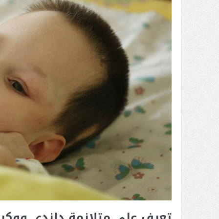
تعرف على متلازمة داندي ووكر-ج