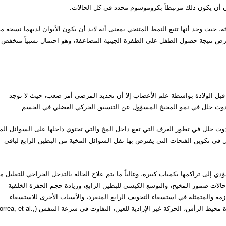
ن أن يكون ذلك مرتبطاً بكروموسوم محدد في كل الحالات.
، حيث وجد أنها تتبع النمط المتنحي بمعنى أنه لابد أن يكون الأبوان لديهما نسخة م
المرض نتيجة حصول الطفل على الطفرة الجينية المضاعفة، وهو احتمال نسبياً منخفض
بل الولادة بواسطة علم الأعصاب إلا أن تحديد المرضى أمر صعب، حيث لا توجد
حدوث خلل في نمو المخيخ المسؤول عن التنسيق الحركي العضلي في الجسم.
وث خلل في تطور الغرف التي تقع داخل المخ والتي تحتوي داخلها على السوائل الم
 في تكوين الفتحات التي يفترض بها نقل السوائل المخية من البطين الرابع لباقي
إلى تراكمها بكميات كبيرة، وغالباً ما يتم علاج الحالة بالتدخل الجراحي للتقليل م
Al-Turkistani, ).ويجب التفريق بين حالات ضمور المخيخ، والتوسع الكيسي للبطين الرابع، وزيادة حجم الحفرة الخلفية
زمة والمتمثلة في استسقاء التجويف الرابع المنفرد، والأسباب الأخرى للاستسقاء
الدماغي، ومتلازمة جيوبرت، ومن علاماته ارتخاء في العضلات، زيادة محيط الرأس، الحركة غير الإرادية للعين، التفاوت في سرعة التنف