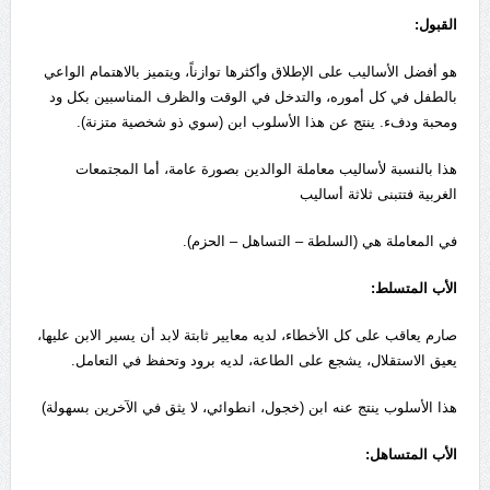
القبول:
هو أفضل الأساليب على الإطلاق وأكثرها توازناً، ويتميز بالاهتمام الواعي
بالطفل في كل أموره، والتدخل في الوقت والظرف المناسبين بكل ود
ومحبة ودفء. ينتج عن هذا الأسلوب ابن (سوي ذو شخصية متزنة).
هذا بالنسبة لأساليب معاملة الوالدين بصورة عامة، أما المجتمعات
الغربية فتتبنى ثلاثة أساليب
في المعاملة هي (السلطة – التساهل – الحزم).
الأب المتسلط:
صارم يعاقب على كل الأخطاء، لديه معايير ثابتة لابد أن يسير الابن عليها،
يعيق الاستقلال، يشجع على الطاعة، لديه برود وتحفظ في التعامل.
هذا الأسلوب ينتج عنه ابن (خجول، انطوائي، لا يثق في الآخرين بسهولة)
الأب المتساهل: