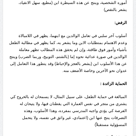
أموره الشخصية، وينتج عن هذه السيطرة ابن (مطيع، سهل الانقياد،
يشعر بالنقص)
الرفض:
أسلوب آخر سلبي في تعامل الوالدين مع ابنهما، يظهر في اللامبالاة
وعدم الاهتمام بمتطلبات الابن وما يشعر به، كما يظهر في مطالبة الطفل
بأشياء وأمور فوق طاقتة، وإن لم يحقق هذه المطالب تظهر معاملة
الوالدين في صورة عدائية نحوه إما (بالشتم، التوبيخ، وربما الضرب) وينتج
عن هذا الأسلوب ابن (يشعر بالعجز والإحباط) وقد يتطور هذا التعامل إلى
عدوان نحو الآخرين وخاصة الأضعف منه.
الحماية الزائدة :
المبالغة في حماية الطفل، على سبيل المثال، لا يسمحان له بالخروج كي
يشتري من متجر في نفس العمارة التي يقطنان فيها، ولا يتيحان له
الفرصة كي يؤدي واجبه المدرسي بمفرده، وهذا الأسلوب، وهذه
التصرفات ينتج عنها ابن (اعتمادي، غير واثق في نفسه، ولا يتحمل
المسؤولية مستقبلاً)