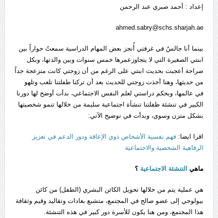
إعداد : أحمد صبري عبد الرحمن
ahmed.sabry@schs.sharjah.ae
بينما أنا جالسٌ في غرفتي أُنجز بعض المهام الدراسية سمعتُ حواراً بين
ابنتي الصغيرة التي لا يتجاوزعمرها خمس سنوات وبين والدتها، وبكل
صراحة أعجبت بحديث ابنتي على الرغم من أن زوجتي كانت منزعجة جداً
من حديثها، وهنا أخذت زوجتي للحديث بعد أن تركنا طفلتنا تلعب وتلهو
في عالمها، وبحكم دراستي لعلم النفس الاجتماعي، بدأت أوضح لها دورنا
الكبير في تنشئة طفلتنا تنشأة اجتماعية سليمة من خلالها تنمو شخصيتها
بشكل متزن وسوي، وبدأت في توضيح الآتي:
اقرا ايضا:
فهم نفسية الأشخاص ذوي الإعاقة ودور الدعم في تعزيز
الرفاهية الشخصية والاجتماعية
ماهي
التنشئة الاجتماعية
؟
هي عملية يتم من خلالها تحويل الكائن البشري (الطفل) من كائن
بيولوجي إلى عضو صالح في المجتمع، متشبع بعادات وتقاليد وقيم وثقافة
هذا المجتمع، ومن هنا يكون للأسرة دور كبير في هذه التنشئة.